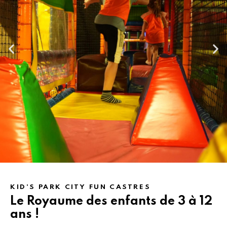
Le Kid's Park de CityFun
KID'S PARK CITY FUN CASTRES
propose des attractions
Le Royaume des enfants de 3 à 12
ans !
riches en sensations,